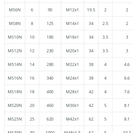
MS6N
6
90
M12x1
19.5
2
2
MS8N
8
125
M14x1
34
2.5
2
MS10N
10
180
M18x1
34
3.5
3
MS12N
12
230
M20x1
34
3.5
3
MS14N
14
280
M22x1
38
4
4.6
MS16N
16
340
M24x1
38
4
6.6
MS18N
18
400
M28x1
42
4
7.6
MS20N
20
460
M30x1
42
5
8.1
MS25N
25
620
M42x1
62
5
8.1
MS30N
30
1000
M48x1.5
62
5
10.2