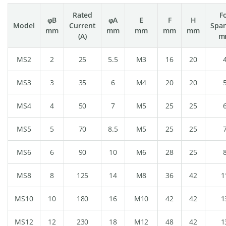
Rated
F
φB
φA
E
F
H
Model
Current
Spa
mm
mm
mm
mm
mm
(A)
m
MS2
2
25
5.5
M3
16
20
MS3
3
35
6
M4
20
20
MS4
4
50
7
M5
25
25
MS5
5
70
8.5
M5
25
25
MS6
6
90
10
M6
28
25
MS8
8
125
14
M8
36
42
1
MS10
10
180
16
M10
42
42
1
MS12
12
230
18
M12
48
42
1