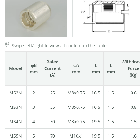
Swipe left/right to view all content in the table
Rated
Withdra
φB
φA
L
L
Model
Current
Force
mm
mm
mm
mm
(A)
(Kg)
MS2N
2
25
M8x0.75
16.5
1.5
0.6
MS3N
3
35
M8x0.75
16.5
1.5
0.8
MS4N
4
50
M8x0.75
19.5
1.5
1.5
MS5N
5
70
M10x1
19.5
1.5
1.6