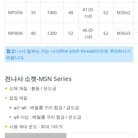
41 (D-
MP35N
35
1000
48
62
M30x2
cut)
46 (D-
MP40N
40
1200
52
62
M36x3
cut)
참고:
나사 일부는 가는 나사(fine pitch thread)이므로 주의하시기
바랍니다.
전나사 소켓-MSN Series
도체 재질 : 황동 / 은도금
접점 재질 :
φ2~φ6 : 베릴륨 구리 합금 / 금도금
φ8 이상 : 베릴륨 구리 합금 / 은도금
사용 최대 온도 : 최대 145 ºC