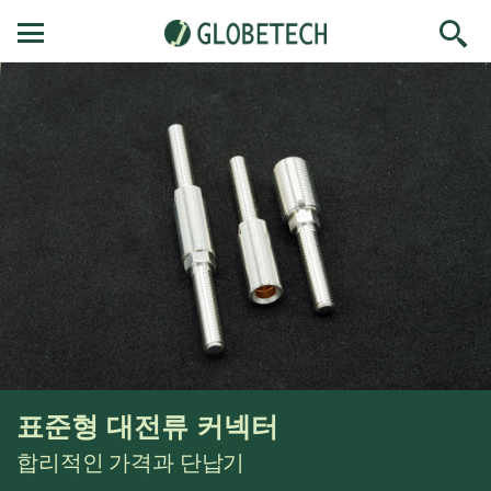
콘
Translation missing: ko.layout.navigation.toggle
텐
츠
로
건
너
뛰
기
표준형 대전류 커넥터
합리적인 가격과 단납기