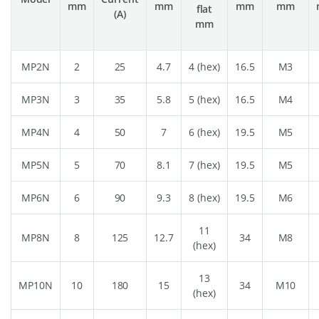
mm
mm
mm
mm
flat
(A)
mm
MP2N
2
25
4.7
4 (hex)
16.5
M3
MP3N
3
35
5.8
5 (hex)
16.5
M4
MP4N
4
50
7
6 (hex)
19.5
M5
MP5N
5
70
8.1
7 (hex)
19.5
M5
MP6N
6
90
9.3
8 (hex)
19.5
M6
11
MP8N
8
125
12.7
34
M8
(hex)
13
MP10N
10
180
15
34
M10
(hex)