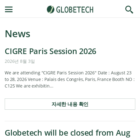
콘
Translation missing: ko.layout.navigation.toggle
텐
츠
로
건
News
너
뛰
CIGRE Paris Session 2026
기
2026년 8월 3일
We are attending "CIGRE Paris Session 2026" Date : August 23
to 28, 2026 Venue : Palais des Congrès, Paris, France Booth NO :
C125 We are exhibitin...
자세한 내용 확인
Globetech will be closed from Aug