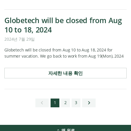
Globetech will be closed from Aug
10 to 18, 2024
2024년 7월 29일
Globetech will be closed from Aug 10 to Aug 18, 2024 for
summer vacation. We go back to work from Aug 19(Mon), 2024
자세한 내용 확인
이
다
1
2
3
전
음
페
페
이
이
지
지
맨 위로