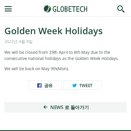
콘
Translation missing: ko.layout.navigation.toggle
텐
츠
로
건
Golden Week Holidays
너
뛰
2022년 4월 8일
기
We will be closed from 29th April to 8th May due to the
consecutive national holidays as the Golden Week Holidays.
We will be back on May 9th(Mon),
FACEBOOK
TWITTER
공유
TWEET
에
에
서
서
공
트
유
윗
NEWS 로 돌아가기
작
성